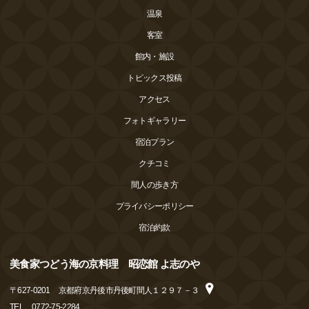
温泉
客室
館内・施設
トピックス投稿
アクセス
フォトギャラリー
宿泊プラン
クチコミ
間人の歩き方
プライバシーポリシー
宿泊約款
美食家つどう海の京料理 昭恋館 よ志のや
〒
627-0201
京都府京丹後市丹後町間人１２９７－３
TEL
0772-75-2284