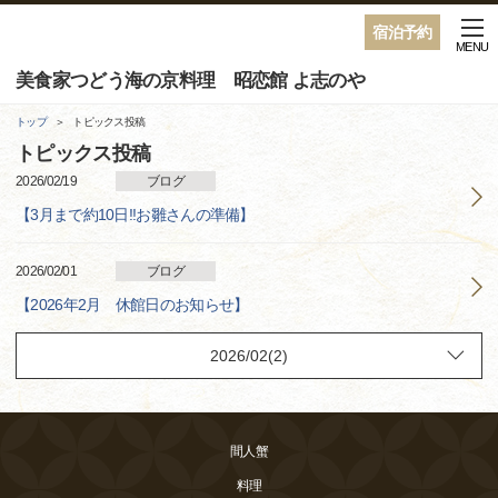
宿泊予約
MENU
美食家つどう海の京料理 昭恋館 よ志のや
トップ
トピックス投稿
トピックス投稿
2026/02/19
ブログ
【3月まで約10日!!お雛さんの準備】
2026/02/01
ブログ
【2026年2月 休館日のお知らせ】
間人蟹
料理