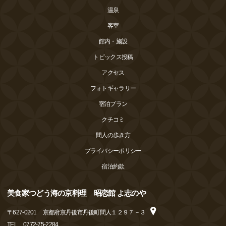
温泉
客室
館内・施設
トピックス投稿
アクセス
フォトギャラリー
宿泊プラン
クチコミ
間人の歩き方
プライバシーポリシー
宿泊約款
美食家つどう海の京料理 昭恋館 よ志のや
〒
627-0201
京都府京丹後市丹後町間人１２９７－３
TEL
0772-75-2284