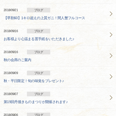
2018/09/21
ブログ
【早割60】1キロ超えの上質ガニ！間人蟹フルコース
2018/09/16
ブログ
お客様より心温まる置手紙をいただきました♪
2018/09/16
ブログ
秋の会席のご案内
2018/09/09
ブログ
秋・平日限定！旬の味覚をプレゼント♪
2018/09/07
ブログ
第19回丹後きものまつりが開催されます♪
2018/09/06
ブログ