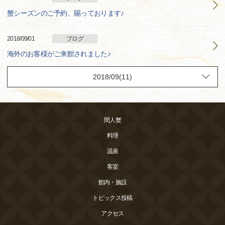
蟹シーズンのご予約、賜っております♪
2018/09/01
ブログ
海外のお客様がご来館されました♪
間人蟹
料理
温泉
客室
館内・施設
トピックス投稿
アクセス