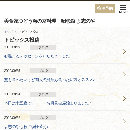
宿泊予約
MENU
美食家つどう海の京料理 昭恋館 よ志のや
トップ
トピックス投稿
トピックス投稿
2018/09/29
ブログ
心温まるメッセージをいただきました
2018/09/25
ブログ
蟹も食べたいけど間人の鮮魚も食べたい方オススメ♪
2018/09/24
ブログ
本日は十五夜です・・・お月見会席始まりました♪
2018/09/22
ブログ
よ志のやも秋に模様替え♪