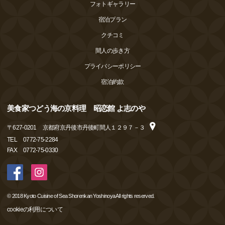
フォトギャラリー
宿泊プラン
クチコミ
間人の歩き方
プライバシーポリシー
宿泊約款
美食家つどう海の京料理 昭恋館 よ志のや
〒
627-0201
京都府京丹後市丹後町間人１２９７－３
TEL
0772-75-2284
FAX
0772-75-0330
© 2018 Kyoto Cuisine of Sea Shorenkan Yoshinoya All rights reserved.
cookieの利用について