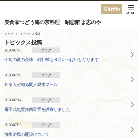
宿泊予約
MENU
美食家つどう海の京料理 昭恋館 よ志のや
トップ
トピックス投稿
トピックス投稿
2020/07/28
ブログ
今旬の夏の美味 岩牡蠣も８月いっぱいとなります
2020/07/20
ブログ
知る人ぞ知る間人親水プール
2020/07/14
ブログ
電子式無塵無菌装置を設置しました
2020/07/03
ブログ
海水浴場の開設について