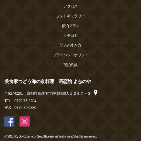
アクセス
フォトギャラリー
宿泊プラン
クチコミ
間人の歩き方
プライバシーポリシー
宿泊約款
美食家つどう海の京料理 昭恋館 よ志のや
〒
627-0201
京都府京丹後市丹後町間人１２９７－３
TEL
0772-75-2284
FAX
0772-75-0330
© 2018 Kyoto Cuisine of Sea Shorenkan Yoshinoya All rights reserved.