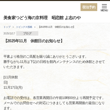
宿泊予約
MENU
美食家つどう海の京料理 昭恋館 よ志のや
トップ
トピックス投稿
【2025年11月 休館日のお知らせ】
ブログ
2025/11/17
【2025年11月 休館日のお知らせ】
平素より格別のご高配を賜り誠にありがとうございます。
勝手ながら11月は下記の日程を館内メンテナンスのため休館とさせて
いただきます。
[11月休館
11月17日(月)
お電話での受付は、各営業再開日の午前10時00分より再開予定です。
メールでのお問合せへの対応につきましても営業再開後の返信になり
ます。