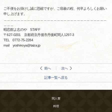
ご不便をお掛けし誠に恐縮ですが、ご容赦の程、何卒よろしくお願い
申し上げます。
＿＿＿＿＿＿＿＿＿＿＿＿＿＿＿＿＿＿＿＿＿＿＿＿＿＿＿＿＿＿＿
＿＿＿
昭恋館よ志のや STAFF
〒627-0201 京都府京丹後市丹後町間人1297-3
TEL 0772-75-2284
mail yoshinoya@taiza.jp
前へ
次へ
記事一覧へ戻る
間人蟹
料理