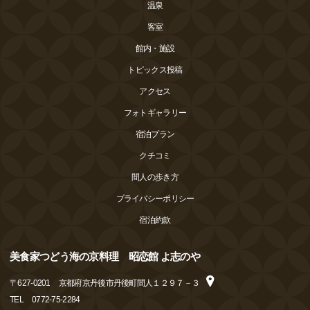
温泉
客室
館内・施設
トピックス投稿
アクセス
フォトギャラリー
宿泊プラン
クチコミ
間人の歩き方
プライバシーポリシー
宿泊約款
美食家つどう海の京料理 昭恋館 よ志のや
〒
627-0201
京都府京丹後市丹後町間人１２９７－３
TEL
0772-75-2284