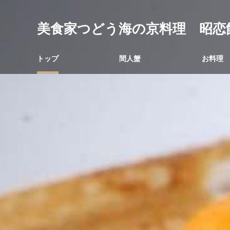
美食家つどう海の京料理 昭恋
トップ
間人蟹
お料理