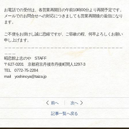
お電話での受付は、各営業再開日の午前10時00分より再開予定です。
メールでのお問合せへの対応につきましても営業再開後の返信になり
ます。
ご不便をお掛けし誠に恐縮ですが、ご容赦の程、何卒よろしくお願い
申し上げます。
＿＿＿＿＿＿＿＿＿＿＿＿＿＿＿＿＿＿＿＿＿＿＿＿＿＿＿＿＿＿＿
＿＿＿
昭恋館よ志のや STAFF
〒627-0201 京都府京丹後市丹後町間人1297-3
TEL 0772-75-2284
mail yoshinoya@taiza.jp
前へ
次へ
記事一覧へ戻る