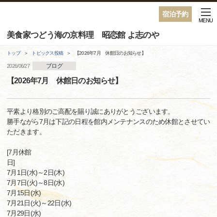
宿泊予約
MENU
美食家つどう海の京料理 昭恋館 よ志のや
トップ
トピックス投稿
【2026年7月 休館日のお知らせ】
ブログ
2026/06/27
【2026年7月 休館日のお知らせ】
平素より格別のご高配を賜り誠にありがとうございます。
勝手ながら7月は下記の日程を館内メンテナンスのため休館とさせてい
ただきます。
[7月休館
7月1日(水)～2日(木)
7月7日(火)～8日(水)
7月15日(水)
7月21日(火)～22日(水)
7月29日(水)