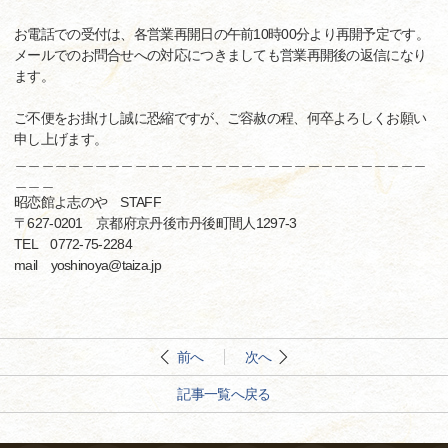
お電話での受付は、各営業再開日の午前10時00分より再開予定です。
メールでのお問合せへの対応につきましても営業再開後の返信になり
ます。
ご不便をお掛けし誠に恐縮ですが、ご容赦の程、何卒よろしくお願い
申し上げます。
＿＿＿＿＿＿＿＿＿＿＿＿＿＿＿＿＿＿＿＿＿＿＿＿＿＿＿＿＿＿＿
＿＿＿
昭恋館よ志のや STAFF
〒627-0201 京都府京丹後市丹後町間人1297-3
TEL 0772-75-2284
mail yoshinoya@taiza.jp
前へ
次へ
記事一覧へ戻る