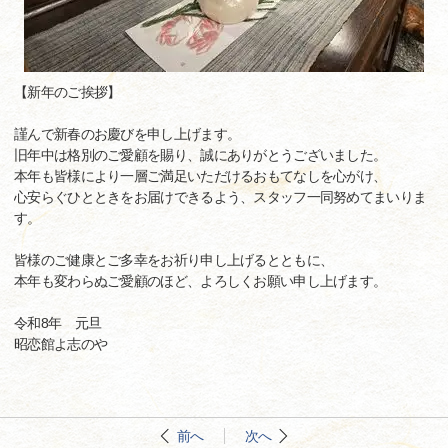
【新年のご挨拶】
謹んで新春のお慶びを申し上げます。
旧年中は格別のご愛顧を賜り、誠にありがとうございました。
本年も皆様により一層ご満足いただけるおもてなしを心がけ、
心安らぐひとときをお届けできるよう、スタッフ一同努めてまいりま
す。
皆様のご健康とご多幸をお祈り申し上げるとともに、
本年も変わらぬご愛顧のほど、よろしくお願い申し上げます。
令和8年 元旦
昭恋館よ志のや
前へ
次へ