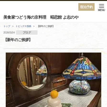
宿泊予約
MENU
美食家つどう海の京料理 昭恋館 よ志のや
トップ
トピックス投稿
【新年のご挨拶】
ブログ
2026/01/04
【新年のご挨拶】