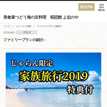
宿泊予約
MENU
美食家つどう海の京料理 昭恋館 よ志のや
トップ
トピックス投稿
ファミリープランの紹介♪
ブログ
2019/04/03
ファミリープランの紹介♪