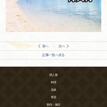
前へ
次へ
記事一覧へ戻る
間人蟹
料理
温泉
客室
館内・施設