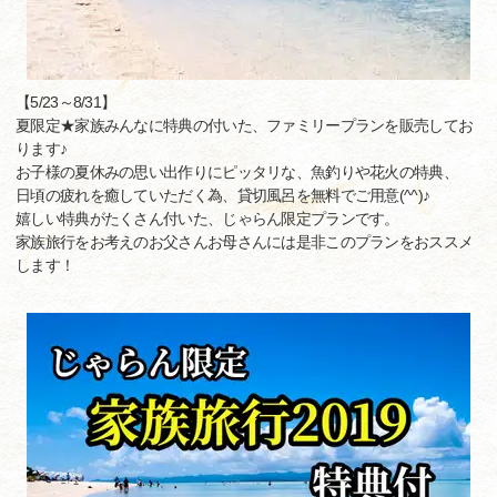
【5/23～8/31】
夏限定★家族みんなに特典の付いた、ファミリープランを販売してお
ります♪
お子様の夏休みの思い出作りにピッタリな、魚釣りや花火の特典、
日頃の疲れを癒していただく為、貸切風呂を無料でご用意(^^)♪
嬉しい特典がたくさん付いた、じゃらん限定プランです。
家族旅行をお考えのお父さんお母さんには是非このプランをおススメ
します！