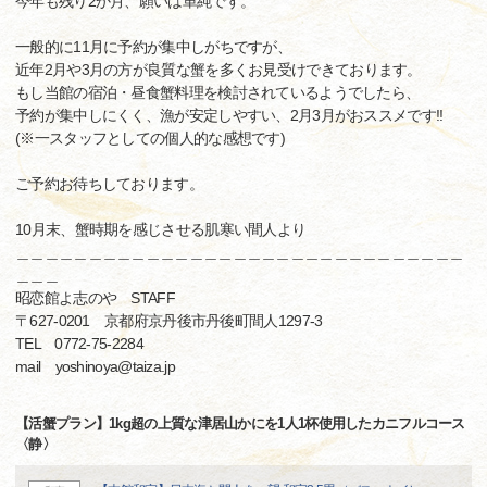
今年も残り2か月、願いは単純です。
一般的に11月に予約が集中しがちですが、
近年2月や3月の方が良質な蟹を多くお見受けできております。
もし当館の宿泊・昼食蟹料理を検討されているようでしたら、
予約が集中しにくく、漁が安定しやすい、2月3月がおススメです!!
(※一スタッフとしての個人的な感想です)
ご予約お待ちしております。
10月末、蟹時期を感じさせる肌寒い間人より
＿＿＿＿＿＿＿＿＿＿＿＿＿＿＿＿＿＿＿＿＿＿＿＿＿＿＿＿＿＿＿
＿＿＿
昭恋館よ志のや STAFF
〒627-0201 京都府京丹後市丹後町間人1297-3
TEL 0772-75-2284
mail yoshinoya@taiza.jp
【活蟹プラン】1kg超の上質な津居山かにを1人1杯使用したカニフルコース
〈静〉