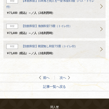
【本館和室】日本海と間人を一望 和室8.5畳（バス・トイレ
和室
付）
￥71,400（税込）～／人（2名利用時）
【別館和室】海側和室7.5畳（トイレ付）
和室
￥71,400（税込）～／人（2名利用時）
【別館和室】眺望無し和室7.5畳（トイレ付）
和室
￥71,400（税込）～／人（2名利用時）
前へ
次へ
記事一覧へ戻る
間人蟹