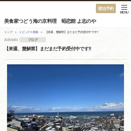
宿泊予約
MENU
美食家つどう海の京料理 昭恋館 よ志のや
トップ
トピックス投稿
【来週、蟹解禁】まだまだ予約受付中です!!
ブログ
2025/10/31
【来週、蟹解禁】まだまだ予約受付中です!!