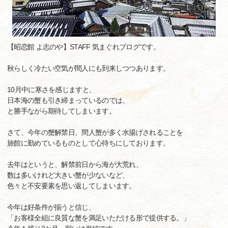
【昭恋館 よ志のや】STAFF 気まぐれブログです。
秋らしく冷たい空気が間人にも到来しつつあります。
10月中に寒さを感じますと、
日本海の蟹も引き締まっているのでは、
と勝手ながら期待してしまいます。
さて、今年の蟹解禁日、間人蟹が多く水揚げされることを
旅館に勤めているものとして心待ちにしております。
去年はというと、解禁前日から海が大荒れ、
数は多いけれど大きい蟹が少ないなど、
色々と不安要素を思い返してしまいます。
今年は好条件が揃うと信じ、
「お客様全組に良質な蟹を満足いただける形で提供する。」