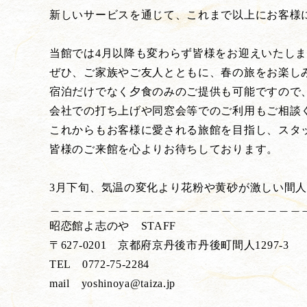
新しいサービスを通じて、これまで以上にお客様
当館では4月以降も変わらず皆様をお迎えいたし
ぜひ、ご家族やご友人とともに、春の旅をお楽し
宿泊だけでなく夕食のみのご提供も可能ですので
会社での打ち上げや同窓会等でのご利用もご相談
これからもお客様に愛される旅館を目指し、スタ
皆様のご来館を心よりお待ちしております。
3月下旬、気温の変化より花粉や黄砂が激しい間
＿＿＿＿＿＿＿＿＿＿＿＿＿＿＿＿＿＿＿＿＿＿
昭恋館よ志のや STAFF
〒627-0201 京都府京丹後市丹後町間人1297-3
TEL 0772-75-2284
mail yoshinoya@taiza.jp