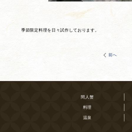
季節限定料理を日々試作しております。
前へ
間人蟹
料理
温泉