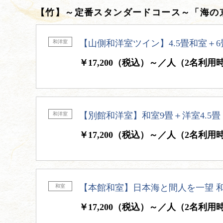
【竹】～定番スタンダードコース～「海の京
【山側和洋室ツイン】4.5畳和室＋
和洋室
￥17,200（税込）～／人（2名利用
【別館和洋室】和室9畳＋洋室4.5
和洋室
￥17,200（税込）～／人（2名利用
【本館和室】日本海と間人を一望 和
和室
￥17,200（税込）～／人（2名利用