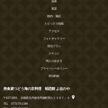
温泉
客室
館内・施設
トピックス投稿
アクセス
フォトギャラリー
宿泊プラン
クチコミ
間人の歩き方
プライバシーポリシー
宿泊約款
美食家つどう海の京料理 昭恋館 よ志のや
〒
627-0201
京都府京丹後市丹後町間人１２９７－３
TEL
0772-75-2284