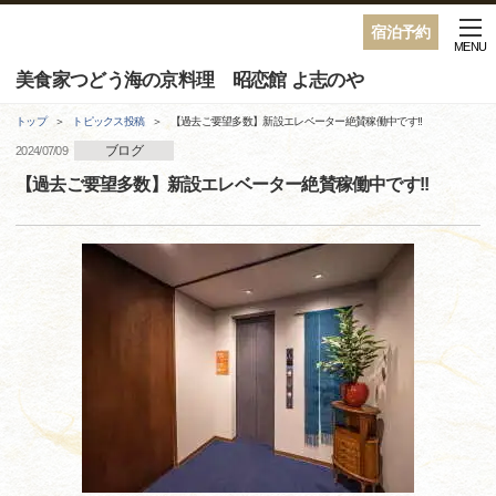
宿泊予約
MENU
美食家つどう海の京料理 昭恋館 よ志のや
トップ
トピックス投稿
【過去ご要望多数】新設エレベーター絶賛稼働中です!!
ブログ
2024/07/09
【過去ご要望多数】新設エレベーター絶賛稼働中です!!