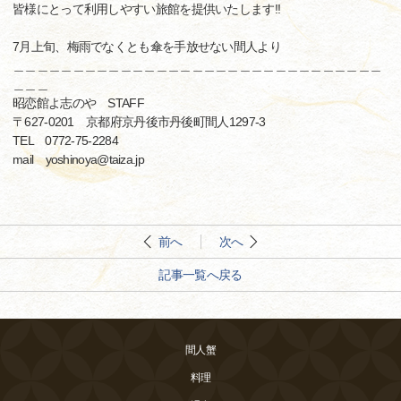
皆様にとって利用しやすい旅館を提供いたします!!
7月上旬、梅雨でなくとも傘を手放せない間人より
＿＿＿＿＿＿＿＿＿＿＿＿＿＿＿＿＿＿＿＿＿＿＿＿＿＿＿＿＿＿＿
＿＿＿
昭恋館よ志のや STAFF
〒627-0201 京都府京丹後市丹後町間人1297-3
TEL 0772-75-2284
mail yoshinoya@taiza.jp
前へ
次へ
記事一覧へ戻る
間人蟹
料理