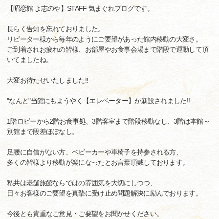
【昭恋館 よ志のや】STAFF 気まぐれブログです。
長らく告知を忘れておりました。
リピーター様から毎年のようにご要望があった館内移動の大変さ。
ご到着されお疲れの皆様、お部屋やお食事会場まで階段で運動して頂
いてましたね。
大変お待たせいたしました!!
"なんと"当館にもようやく【エレベーター】が新設されました!!
1階ロビーから2階お食事処、3階客室まで階段移動なし、3階は本館～
別館まで段差ほぼなし。
足腰に自信がない方、ベビーカーや車椅子を持参される方、
多くの皆様より移動が楽になったとお言葉頂戴しております。
私共は老舗旅館ならではの雰囲気を大切にしつつ、
日々お客様のご要望を真摯に受け止め問題解決に励んでおります。
今後とも貴重なご意見・ご要望をお聞かせください。