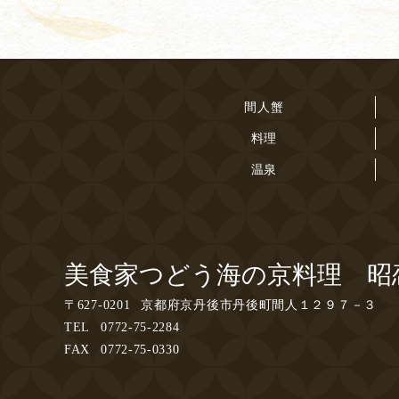
間人蟹
料理
温泉
美食家つどう海の京料理 昭
〒
627-0201
京都府京丹後市丹後町間人１２９７－３
TEL
0772-75-2284
FAX
0772-75-0330