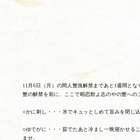
11月6日（月）の間人蟹漁解禁まであと1週間とな
蟹の解禁を前に、ここで昭恋館よ志のやの蟹への
○かに刺し・・・氷でキュッとしめて旨みを閉じ
○ゆでがに・・・茹でたあと冷まし一晩寝かせる
ませ。