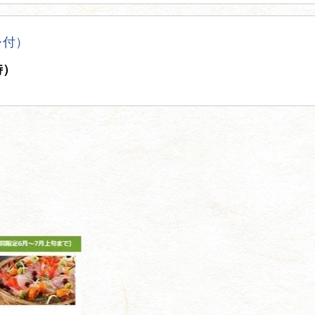
レ付）
時）