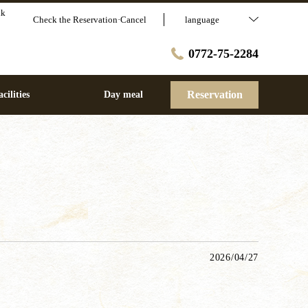
lk
Check the Reservation·Cancel
language
0772-75-2284
Reservation
cilities
Day meal
2026/04/27