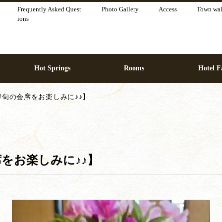
Frequently Asked Quest
Photo Gallery
Access
Town wa
ions
Hot Springs
Rooms
Hotel Fa
!旬の会席をお楽しみに♪♪】
席をお楽しみに♪♪】