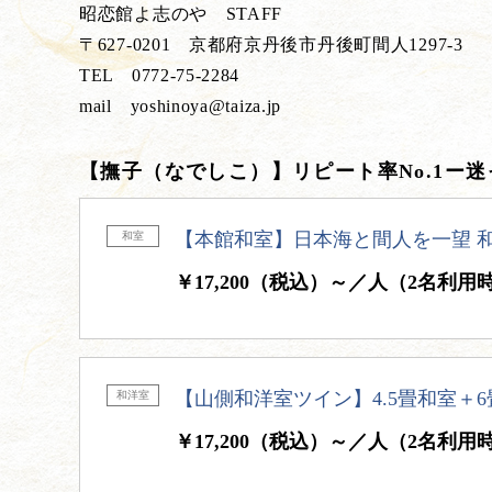
昭恋館よ志のや STAFF
〒627-0201 京都府京丹後市丹後町間人1297-3
TEL 0772-75-2284
mail yoshinoya@taiza.jp
【撫子（なでしこ）】リピート率No.1ー迷
【本館和室】日本海と間人を一望 和
和室
￥17,200（税込）～／人（2名利用
【山側和洋室ツイン】4.5畳和室＋
和洋室
￥17,200（税込）～／人（2名利用