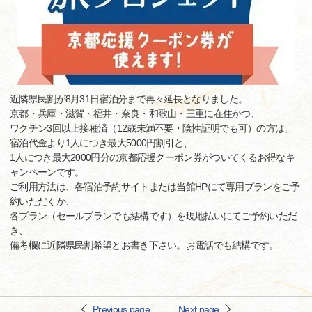
近隣県民割が8月31日宿泊分まで再々延長となりました。
京都・兵庫・滋賀・福井・奈良・和歌山・三重に在住かつ、
ワクチン3回以上接種済（12歳未満不要・陰性証明でも可）の方は、
宿泊代金より1人につき最大5000円割引と、
1人につき最大2000円分の京都応援クーポン券がついてくるお得なキ
ャンペーンです。
ご利用方法は、各宿泊予約サイトまたは当館HPにて専用プランをご予
約いただくか、
各プラン（セールプランでも結構です）を現地払いにてご予約いただ
き、
備考欄に近隣県民割希望とお書き下さい。お電話でも結構です。
Previous page
Next page