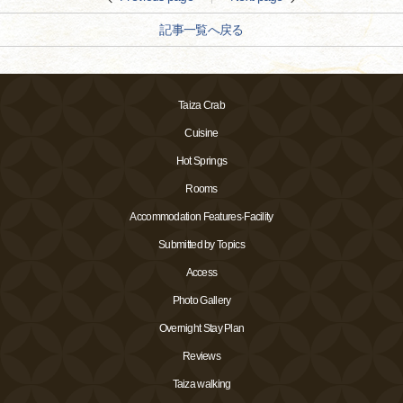
記事一覧へ戻る
Taiza Crab
Cuisine
Hot Springs
Rooms
Accommodation Features·Facility
Submitted by Topics
Access
Photo Gallery
Overnight Stay Plan
Reviews
Taiza walking