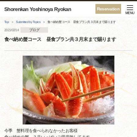
Shorenkan Yoshinoya Ryokan
Reservation
MENU
Top
Submitted by Topics
食べ納め蟹コース 昼食プラン共３月末まで賜ります
ブログ
2021/02/14
食べ納め蟹コース 昼食プラン共３月末まで賜ります
今季 蟹料理を食べられなかったお客様