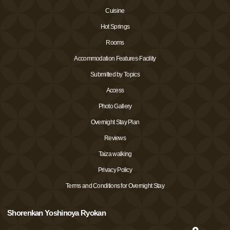
Cuisine
Hot Springs
Rooms
Accommodation Features·Facility
Submitted by Topics
Access
Photo Gallery
Overnight Stay Plan
Reviews
Taiza walking
Privacy Policy
Terms and Conditions for Overnight Stay
Shorenkan Yoshinoya Ryokan