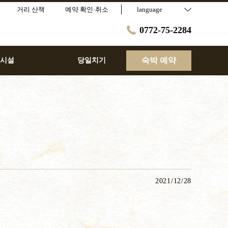
거리 산책
예약 확인·취소
language
0772-75-2284
숙박 예약
 시설
당일치기
2021/12/28