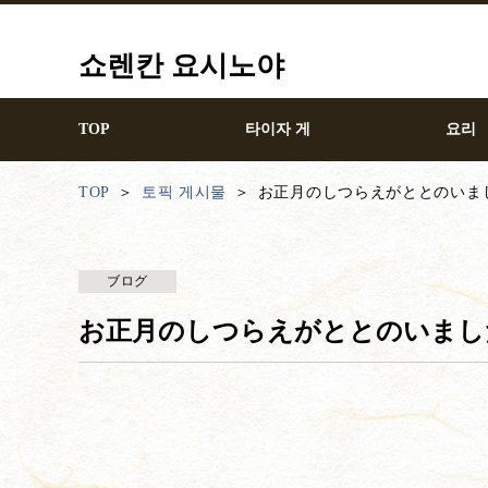
쇼렌칸 요시노야
TOP
타이자 게
요리
TOP
토픽 게시물
お正月のしつらえがととのいま
ブログ
お正月のしつらえがととのいまし