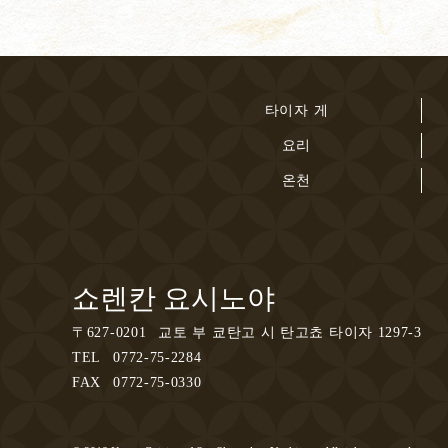
타이자 게
요리
온천
쇼렌칸 요시노야
〒
627-0201
교토 부 쿄탄고 시 탄고쵸 타이자 1297-3
TEL
0772-75-2284
FAX
0772-75-0330