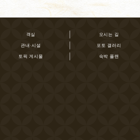
객실
오시는 길
관내·시설
포토 갤러리
토픽 게시물
숙박 플랜