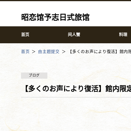
昭恋馆予志日式旅馆
首页
间人蟹
料理
首页
由主题提交
【多くのお声により復活】館内限
ブログ
【多くのお声により復活】館内限定