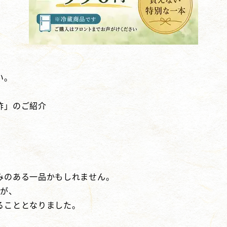
。
い。
酢」のご紹介
。
みのある一品かもしれません。
たが、
ることとなりました。