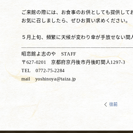
ご来館の際には、お食事のお供としても提供して
お気に召しましたら、ぜひお買い求めください。
５月上旬、頻繁に天候が変わり傘が手放せない間
＿＿＿＿＿＿＿＿＿＿＿＿＿＿＿＿＿＿＿＿＿＿
昭恋館よ志のや STAFF
〒627-0201 京都府京丹後市丹後町間人1297-3
TEL 0772-75-2284
mail yoshinoya@taiza.jp
往前