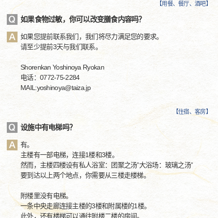
【
用餐、餐厅、酒吧
】
如果食物过敏，你可以改变膳食内容吗？
如果您提前联系我们，我们将尽力满足您的要求。
请至少提前3天与我们联系。
Shorenkan Yoshinoya Ryokan
电话：0772-75-2284
MAIL:yoshinoya@taiza.jp
【
住宿、客房
】
设施中有电梯吗？
有。
主楼有一部电梯，连接1楼和3楼。
然而，主楼四楼设有私人浴室：团聚之汤”大浴场：玻璃之汤”
要到达以上两个地点，你需要从三楼走楼梯。
附楼里没有电梯。
一条中央走廊连接主楼的3楼和附属楼的1楼。
此外，还有楼梯可以通往附楼二楼的房间。