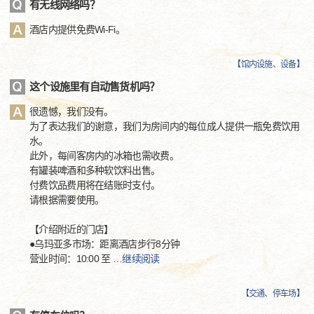
有无线网络吗？
酒店内提供免费Wi-Fi。
【
馆内设施、设备
】
这个设施里有自动售货机吗？
很遗憾，我们没有。
为了表达我们的谢意，我们为房间内的每位成人提供一瓶免费饮用
水。
此外，每间客房内的冰箱也需收费。
有罐装啤酒和多种软饮料出售。
付费饮品费用将在结账时支付。
请根据需要使用。
【介绍附近的门店】
●乌玛亚多市场：距离酒店步行8分钟
营业时间：10:00 至
…
继续阅读
【
交通、停车场
】