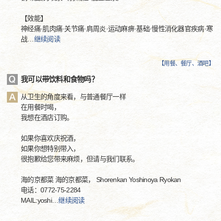
【效能】
神经痛·肌肉痛·关节痛·肩周炎·运动麻痹·基础·慢性消化器官疾病·寒
战
…
继续阅读
【
用餐、餐厅、酒吧
】
我可以带饮料和食物吗？
从卫生的角度来看，与普通餐厅一样
在用餐时喝，
我想在酒店订购。
如果你喜欢庆祝酒，
如果你想特别带入，
很抱歉给您带来麻烦，但请与我们联系。
海的京都菜 海的京都菜， Shorenkan Yoshinoya Ryokan
电话：0772-75-2284
MAIL:yoshi
…
继续阅读