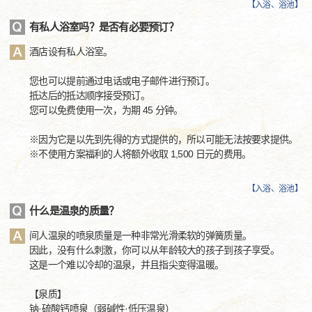
【
入浴、浴池
】
有私人浴室吗？是否有必要预订？
酒店设有私人浴室。
您也可以提前通过电话或电子邮件进行预订。
抵达后的抵达顺序接受预订。
您可以免费使用一次，为期 45 分钟。
※因为它是以先到先得的方式提供的，所以可能无法按要求提供。
※不使用方案福利的人将额外收取 1,500 日元的费用。
【
入浴、浴池
】
什么是温泉的质量？
间人温泉的喷泉质量是一种非常光滑柔软的弹簧质量。
因此，没有什么刺激，你可以从年龄较大的孩子到孩子享受。
这是一个难以冷却的温泉，并且指尖变得温暖。
【泉质】
钠·硫酸钙喷泉（弱碱性·低压温泉）