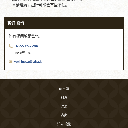
※请理解，出行可能会有些不便。
预订·咨询
如有疑问敬请咨询。
0772-75-2284
10:00至21:00
yoshinoya@taiza.jp
间人蟹
料理
温泉
客房
馆内·设施