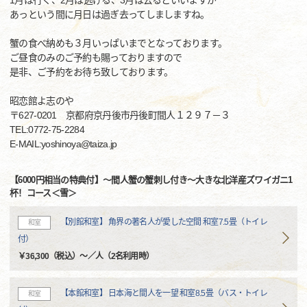
1月は行く、2月は逃げる、3月は去るといいますが
あっという間に月日は過ぎ去ってしましますね。
蟹の食べ納めも３月いっぱいまでとなっております。
ご昼食のみのご予約も賜っておりますので
是非、ご予約をお待ち致しております。
昭恋館よ志のや
〒627-0201 京都府京丹後市丹後町間人１２９７－３
TEL:0772-75-2284
E-MAIL:yoshinoya@taiza.jp
【6000円相当の特典付】～間人蟹の蟹刺し付き～大きな北洋産ズワイガニ1
杯！コース＜雪＞
【別館和室】 角界の著名人が愛した空間 和室7.5畳（トイレ
和室
付）
￥36,300（税込）～／人（2名利用時）
【本館和室】 日本海と間人を一望 和室8.5畳（バス・トイレ
和室