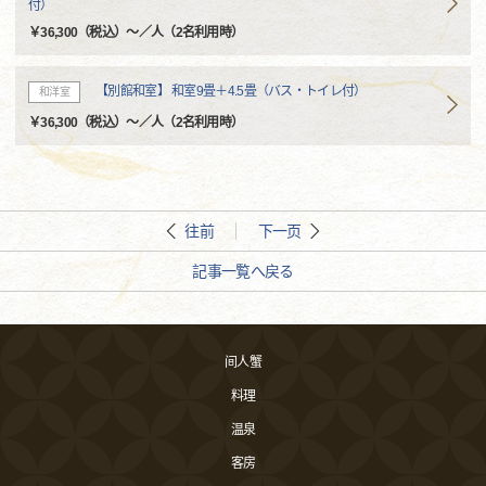
付）
￥36,300（税込）～／人（2名利用時）
【別館和室】 和室9畳＋4.5畳（バス・トイレ付）
和洋室
￥36,300（税込）～／人（2名利用時）
往前
下一页
記事一覧へ戻る
间人蟹
料理
温泉
客房