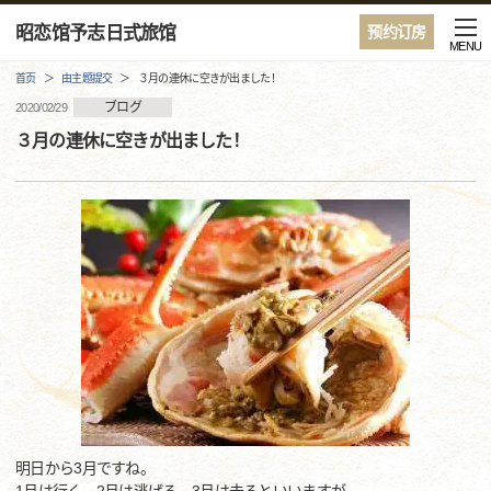
昭恋馆予志日式旅馆
预约订房
MENU
首页
由主题提交
３月の連休に空きが出ました！
ブログ
2020/02/29
３月の連休に空きが出ました！
明日から3月ですね。