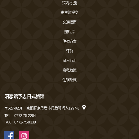
馆内·设施
由主题提交
交通指南
照片库
住宿方案
评价
间人行走
隐私政策
住宿条款
昭恋馆予志日式旅馆
〒
627-0201
京都府京丹后市丹后町间人1297-3
TEL
0772-75-2284
FAX
0772-75-0330