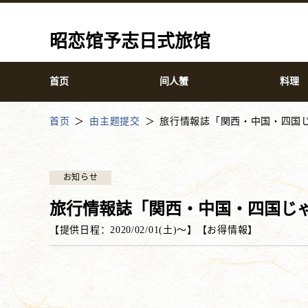
昭恋馆予志日式旅馆
首页
间人蟹
料理
首页
由主题提交
旅行情報誌「関西・中国・四国
お知らせ
旅行情報誌「関西・中国・四国じ
【提供日程：
2020/02/01(土)
〜】
【
お得情報
】