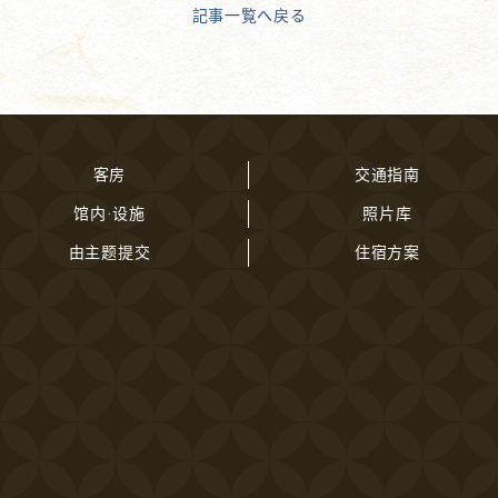
記事一覧へ戻る
客房
交通指南
馆内·设施
照片库
由主题提交
住宿方案