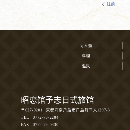
往前
间人蟹
料理
温泉
昭恋馆予志日式旅馆
〒
627-0201
京都府京丹后市丹后町间人1297-3
TEL
0772-75-2284
FAX
0772-75-0330