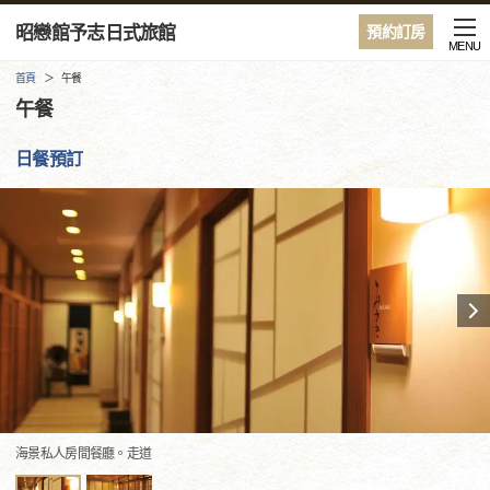
昭戀館予志日式旅館
預約訂房
MENU
首頁
午餐
午餐
日餐預訂
海景私人房間餐廳。走道