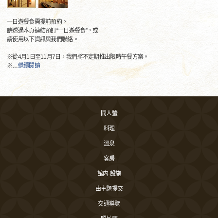
一日遊餐食需提前預約。
請透過本頁連結預訂“一日遊餐食”，或
請使用以下資訊與我們聯絡。
※從4月1日至11月7日，我們將不定期推出限時午餐方案。
※
…
繼續閱讀
間人蟹
料理
溫泉
客房
館内·設施
由主題提交
交通導覽