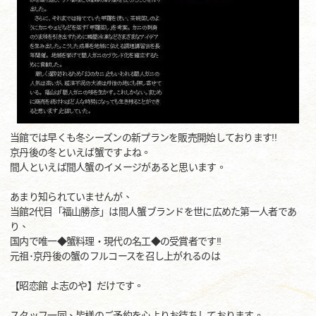
当館では早くも冬シーズンの新プランを販売開始しております!!
京丹後の冬といえば蟹ですよね。
間人といえば間人蟹のイメージがあると思います。
あまり知られていませんが、
当館2代目「福山勝彦」は間人蟹ブランドを世に広めた第一人者であ
り、
国内で唯一◆蟹料理・現代の名工◆の受賞者です!!
元祖･京丹後の蟹のフルコースを召し上がれるのは
【昭恋館 よ志のや】だけです。
スタッフ一同、皆様のご予約を心よりお待ちしております。