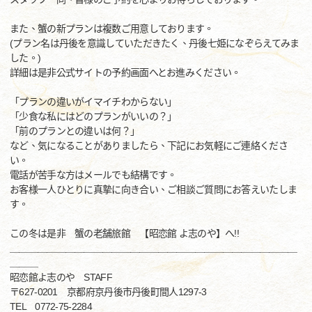
また、蟹の新プランは複数ご用意しております。
(プラン名は丹後を意識していただきたく、丹後七姫になぞらえてみま
した。)
詳細は是非公式サイトの予約画面へとお進みください。
「プランの違いがイマイチわからない」
「少食な私にはどのプランがいいの？」
「前のプランとの違いは何？」
など、気になることがありましたら、下記にお気軽にご連絡くださ
い。
電話が苦手な方はメールでも結構です。
お客様一人ひとりに真摯に向き合い、ご相談ご質問にお答えいたしま
す。
この冬は是非 蟹の老舗旅館 【昭恋館 よ志のや】へ!!
＿＿＿＿＿＿＿＿＿＿＿＿＿＿＿＿＿＿＿＿＿＿＿＿＿＿＿＿＿＿＿
＿＿＿
昭恋館よ志のや STAFF
〒627-0201 京都府京丹後市丹後町間人1297-3
TEL 0772-75-2284