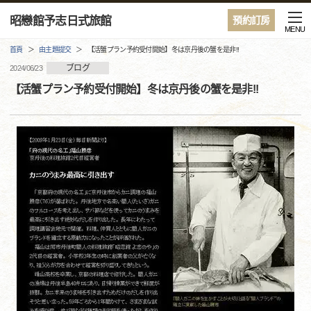
昭戀館予志日式旅館
預約訂房
MENU
首頁
由主題提交
【活蟹プラン予約受付開始】冬は京丹後の蟹を是非!!
ブログ
2024/06/23
【活蟹プラン予約受付開始】冬は京丹後の蟹を是非!!