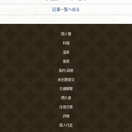
記事一覧へ戻る
間人蟹
料理
溫泉
客房
館内·設施
由主題提交
交通導覽
照片庫
住宿方案
評價
間人行走