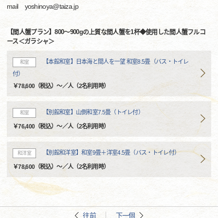
mail yoshinoya@taiza.jp
【間人蟹プラン】800～900gの上質な間人蟹を1杯◆使用した間人蟹フルコ
ース＜ガラシャ＞
【本館和室】日本海と間人を一望 和室8.5畳（バス・トイレ
和室
付）
￥78,600（税込）～／人（2名利用時）
【別館和室】山側和室7.5畳（トイレ付）
和室
￥76,400（税込）～／人（2名利用時）
【別館和洋室】和室9畳＋洋室4.5畳（バス・トイレ付）
和洋室
￥78,600（税込）～／人（2名利用時）
往前
下一個