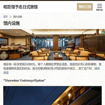
昭恋馆予志日式旅馆
预约订房
MENU
首页
馆内设施
馆内设施
曾经有一段非常快乐的时光。每个人都相信梦想会成真，我喜欢好奇心和新事物，我
知道娴熟而真实的时尚，我也在敏感和红色夕阳的颜色中哭泣...... 到了这个时
…
继续
阅读
“Shorenkan Yoshinoya Ryokan”